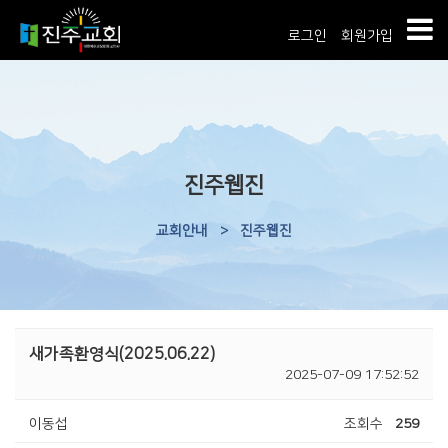
로그인
회원가입
진주웹진
교회안내
>
진주웹진
새가족환영식(2025.06.22)
2025-07-09 17:52:52
이동섭
조회수
259