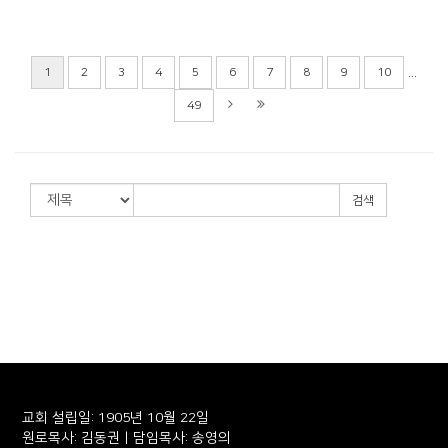
...
1
2
3
4
5
6
7
8
9
10
49
검색
교회 설립일: 1905년 10월 22일
원로목사: 김동권 | 담임목사: 송영의